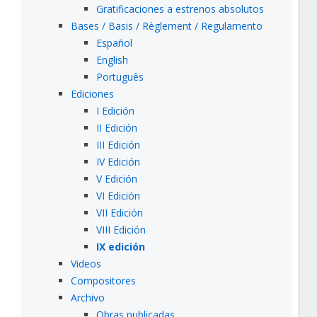
Gratificaciones a estrenos absolutos
Bases / Basis / Règlement / Regulamento
Español
English
Português
Ediciones
I Edición
II Edición
III Edición
IV Edición
V Edición
VI Edición
VII Edición
VIII Edición
IX edición
Videos
Compositores
Archivo
Obras publicadas