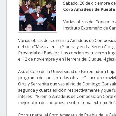
Sábado, 26 de diciembre de
Coro Amadeus de Puebla 
Varias obras del Concurso 
Instituto Extremeño de Can
Varias obras del Concurso Amadeus de Composició
del ciclo “Música en La Siberia y en La Serena” or
Provincial de Badajoz. Los conciertos tuvieron lu
el 12 de noviembre y en Herrera del Duque, -Iglesia
Así, el Coro de la Universidad de Extremadura bajo 
programa de concierto las obras: O sacrum convi
Orts y Serranita que vas al río de Domingo Gonzál
segunda y cuarta edición respectivamente y que f
interés”, “Premio Amadeus de Composición Coral 
mejor obra de compuesta sobre tema extremeño”.
Por su parte, el Coro Amadeus de Puebla de la Cal