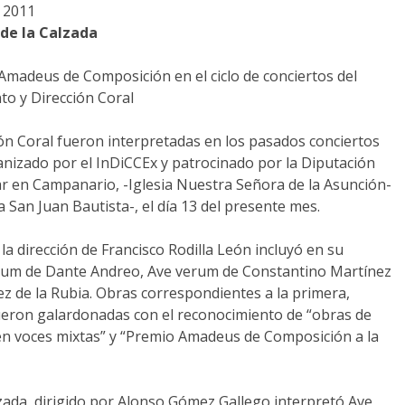
 2011
de la Calzada
Amadeus de Composición en el ciclo de conciertos del
to y Dirección Coral
n Coral fueron interpretadas en los pasados conciertos
ganizado por el InDiCCEx y patrocinado por la Diputación
gar en Campanario, -Iglesia Nuestra Señora de la Asunción-
 San Juan Bautista-, el día 13 del presente mes.
la dirección de Francisco Rodilla León incluyó en su
vium de Dante Andreo, Ave verum de Constantino Martínez
ez de la Rubia. Obras correspondientes a la primera,
ueron galardonadas con el reconocimiento de “obras de
en voces mixtas” y “Premio Amadeus de Composición a la
zada, dirigido por Alonso Gómez Gallego interpretó Ave