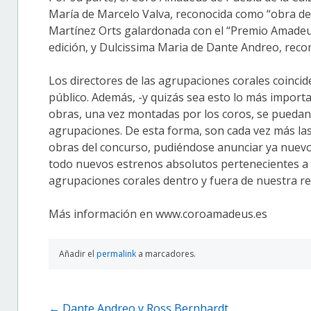
María de Marcelo Valva, reconocida como “obra de 
Martínez Orts galardonada con el “Premio Amadeu
edición, y Dulcissima Maria de Dante Andreo, reco
Los directores de las agrupaciones corales coincid
público. Además, -y quizás sea esto lo más importa
obras, una vez montadas por los coros, se puedan 
agrupaciones. De esta forma, son cada vez más la
obras del concurso, pudiéndose anunciar ya nuevo
todo nuevos estrenos absolutos pertenecientes a la
agrupaciones corales dentro y fuera de nuestra re
Más información en www.coroamadeus.es
Añadir el
permalink
a marcadores.
Navegación
←
Dante Andreo y Ross Bernhardt,