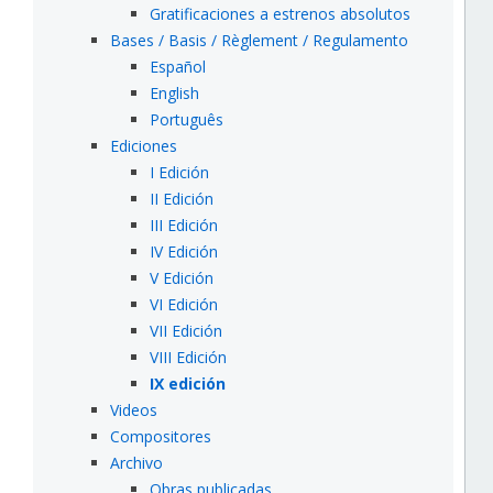
Gratificaciones a estrenos absolutos
Bases / Basis / Règlement / Regulamento
Español
English
Português
Ediciones
I Edición
II Edición
III Edición
IV Edición
V Edición
VI Edición
VII Edición
VIII Edición
IX edición
Videos
Compositores
Archivo
Obras publicadas